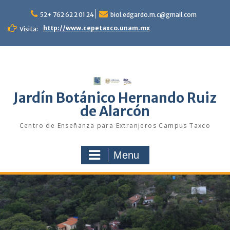
Skip
to
52+ 762 62 2 01 24
biol.edgardo.m.c@gmail.com
content
http://www.cepetaxco.unam.mx
Visita:
Jardín Botánico Hernando Ruiz
de Alarcón
Centro de Enseñanza para Extranjeros Campus Taxco
Menu