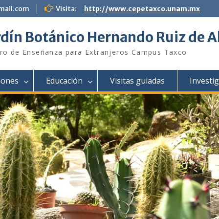
mail.com
Visita:
http://www.cepetaxco.unam.mx
rdín Botánico Hernando Ruiz de A
ro de Enseñanza para Extranjeros Campus Taxco
iones
Educación
Visitas guiadas
Investi