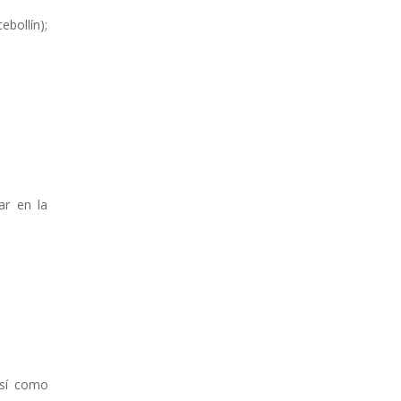
bollín);
ar en la
así como