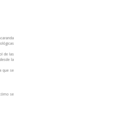
Jacaranda
iológicas
l de las
 desde la
a que se
r cómo se