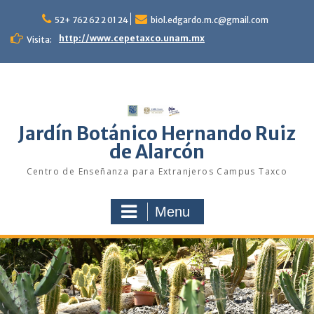
Skip
to
52+ 762 62 2 01 24
biol.edgardo.m.c@gmail.com
content
http://www.cepetaxco.unam.mx
Visita:
Jardín Botánico Hernando Ruiz
de Alarcón
Centro de Enseñanza para Extranjeros Campus Taxco
Menu