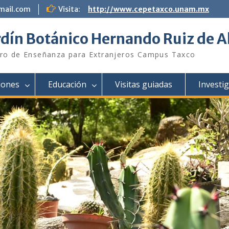
mail.com
Visita:
http://www.cepetaxco.unam.mx
rdín Botánico Hernando Ruiz de A
ro de Enseñanza para Extranjeros Campus Taxco
iones
Educación
Visitas guiadas
Investi